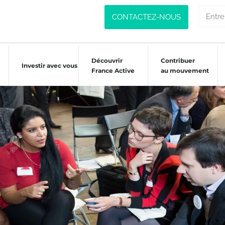
CONTACTEZ-NOUS
Découvrir
Contribuer
Investir avec vous
France Active
au mouvement