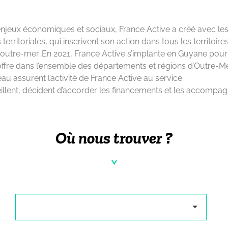
enjeux économiques et sociaux,
France Active a créé avec les
 territoriales, qui inscrivent son
action dans tous les territoire
d’outre-mer…
En 2021,
France Active s’implante en Guyane
pour
offre
dans l’ensemble des départements et
régions d’Outre-Me
eau
assurent
l’activité
de France Active
au service
illent,
décident
d’accorder
les
financements
et les
accompag
Où nous trouver ?