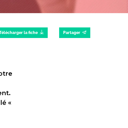
Télécharger la fiche
Partager
otre
ent.
lé «