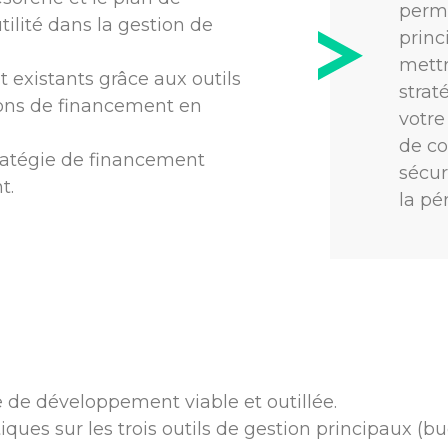
perme
tilité dans la gestion de
princ
mettr
 existants grâce aux outils
strat
utions de financement en
votre
de co
tratégie de financement
sécur
t.
la pé
e de développement viable et outillée.
iques sur les trois outils de gestion principaux (b