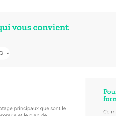
qui vous convient
Pou
for
lotage principaux que sont le
Ce mo
sorerie et le plan de