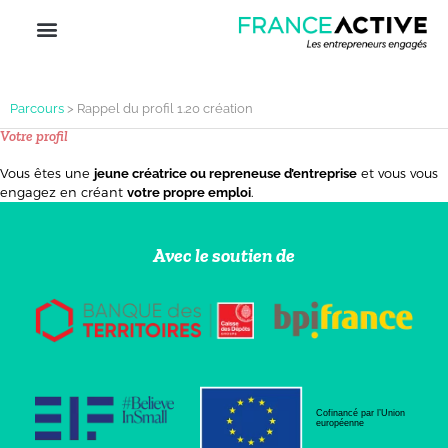
Parcours
>
Rappel du profil 1.20 création
Votre profil
Vous êtes une
et vous vous
jeune créatrice ou repreneuse d’entreprise
engagez en créant
.
votre propre emploi
Avec le soutien de
Cofinancé par l’Union
européenne