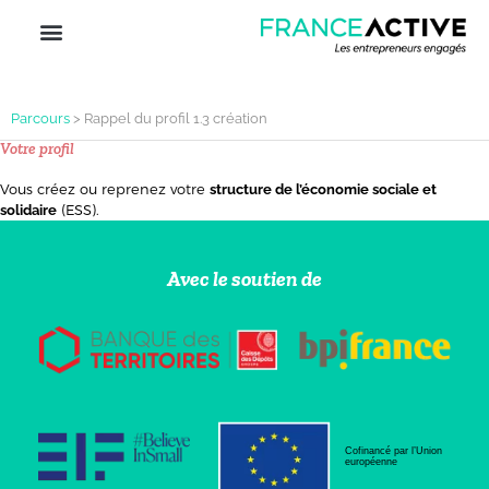
Parcours
>
Rappel du profil 1.3 création
Votre profil
Vous créez ou reprenez votre
structure de l’économie sociale et
(ESS).
solidaire
Avec le soutien de
Cofinancé par l’Union
européenne