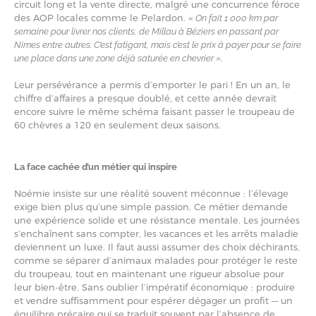
circuit long et la vente directe, malgré une concurrence féroce
des AOP locales comme le Pelardon.
« On fait 1 000 km par
semaine pour livrer nos clients, de Millau à Béziers en passant par
Nimes entre autres. C’est fatigant, mais c’est le prix à payer pour se faire
.
une place dans une zone déjà saturée en chevrier »
Leur persévérance a permis d’emporter le pari ! En un an, le
chiffre d’affaires a presque doublé, et cette année devrait
encore suivre le même schéma faisant passer le troupeau de
60 chèvres a 120 en seulement deux saisons.
La face cachée d’un métier qui inspire
Noémie insiste sur une réalité souvent méconnue : l’élevage
exige bien plus qu’une simple passion. Ce métier demande
une expérience solide et une résistance mentale. Les journées
s’enchaînent sans compter, les vacances et les arrêts maladie
deviennent un luxe. Il faut aussi assumer des choix déchirants,
comme se séparer d’animaux malades pour protéger le reste
du troupeau, tout en maintenant une rigueur absolue pour
leur bien-être. Sans oublier l’impératif économique : produire
et vendre suffisamment pour espérer dégager un profit — un
équilibre précaire qui se traduit souvent par l’absence de