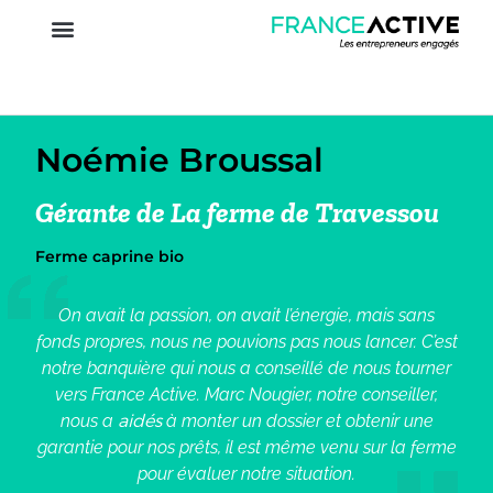
Noémie Broussal
Gérante de La ferme de Travessou
Ferme caprine bio
On avait la passion, on avait l’énergie, mais sans
fonds propres, nous ne pouvions pas nous lancer. C’est
notre banquière qui nous a conseillé de nous tourner
vers France Active. Marc Nougier, notre conseiller,
nous a
aidés
à monter un dossier et obtenir une
garantie pour nos prêts, il est même venu sur la ferme
pour évaluer notre situation.