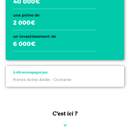
40 000€
une prime de
2 000€
un investissement de
6 000€
A été accompagné par
France Active Airdie – Occitanie
C'est ici ?