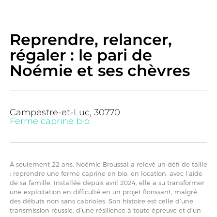
Reprendre, relancer,
régaler : le pari de
Noémie et ses chèvres
Campestre-et-Luc, 30770
Ferme caprine bio
À seulement 22 ans, Noémie Broussal a relevé un défi de taille
: reprendre une ferme caprine en bio, en location, avec l’aide
de sa famille. Installée depuis avril 2024, elle a su transformer
une exploitation en difficulté en un projet florissant, malgré
des débuts non sans cabrioles. Son histoire est celle d’une
transmission réussie, d’une résilience à toute épreuve et d’un