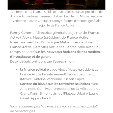
Conférence "La finance solidaire" avec Alexis Masse, président de
France Active Investissement, Fabien Leonhardt, Mirova, Antoine
Vedrenne, Citizen Capital et Fanny Gérome, directrice générale
adjointe de France Active
Fanny Gérome (directrice générale adjointe de France
Active), Alexis Masse (président de France Active
Investissement) et Dominique Mahé (président de
France Active Garantie) ont lancé l’après-midi avec un
temps collectif sur les
nouveaux horizons de nos métiers
.
d’investisseur et de garant
Deux débats ont ponctué l’après-midi :
la finance solidaire
avec Alexis Masse (président de
France Active Investissement), Fabien Leonhardt
(Mirova), Antoine Vedrenne (Citizen Capital)
Sortons du blabla sur les territoires solidaires
avec
Antoinette Guhl (vice-présidente de la Métropole du
Grand Paris), Simon Laisney (Plateau Urbain), Laure
Gayet (Approche.s !)
Vous retrouverez prochainement sur notre site, un récapitulatif
de ces échanges.