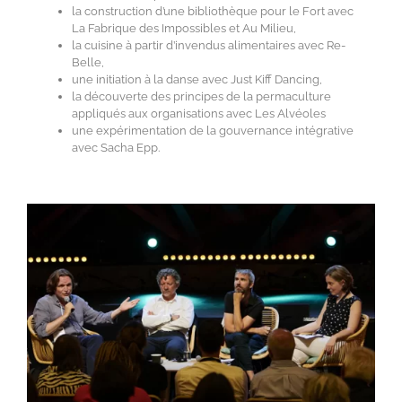
la construction d’une bibliothèque pour le Fort avec
La Fabrique des Impossibles et Au Milieu,
la cuisine à partir d’invendus alimentaires avec Re-
Belle,
une initiation à la danse avec Just Kiff Dancing,
la découverte des principes de la permaculture
appliqués aux organisations avec Les Alvéoles
une expérimentation de la gouvernance intégrative
avec Sacha Epp.