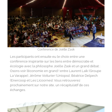
Conférence de Joëlle Zask
Les participants ont ensuite eu le choix entre une
conférence inspirante sur les liens entre démocratie et
écologie avec la philosophe Joëlle Zask et un grand débat :
Osons voir l’économie en grand ! entre Laurent Laik (Groupe
La Varappe), Jérôme Voiturier (Uniopss), Béatrice Delpech
(Enercoop et Les Licoornes). Vous retrouverez
prochainement sur notre site, un récapitulatif de ces
échanges.