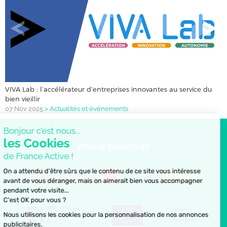
VIVA Lab : l’accélérateur d’entreprises innovantes au service du
bien vieillir
07 Nov 2025
>
Actualités et événements
Bonjour c'est nous...
les Cookies
Avec le soutien de
de France Active !
On a attendu d'être sûrs que le contenu de ce site vous intéresse
avant de vous déranger, mais on aimerait bien vous accompagner
pendant votre visite...
C'est OK pour vous ?
Cofinancé
Nous utilisons les cookies pour la personnalisation de nos annonces
par l’Union
européenne
publicitaires.