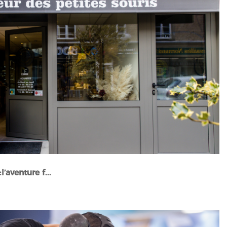
’aventure f...
Stories" />