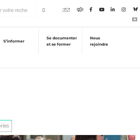
Se documenter
Nous
S’informer
et se former
rejoindre
ries
Stories" />