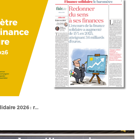
daire 2026 : r...
Stories" />