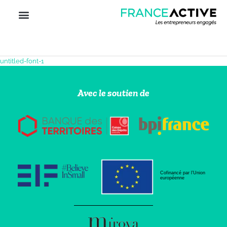
untitled-font-1
Avec le soutien de
Cofinancé par l’Union
européenne