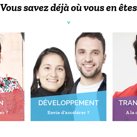
Vous savez déjà où vous en êtes
N
DÉVELOPPEMENT
TRA
er ?
Envie d'accélérer ?
A la 
s
En savoir plus