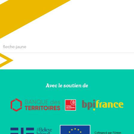
fleche-jaune
Avec le soutien de
Cofinancé par l’Union