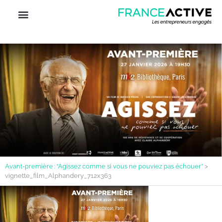
Avant-première : “Agissez comme si vous ne pouviez pas échouer”
>
vignette_film_Alphandery_712x363