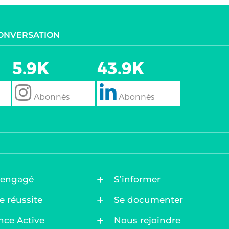
CONVERSATION
5.9K
43.9K
follow
Follow
 engagé
S’informer
e réussite
Se documenter
nce Active
Nous rejoindre