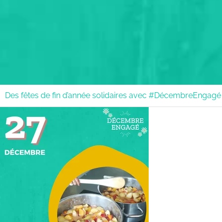
Des fêtes de fin d’année solidaires avec #DécembreEngagé 