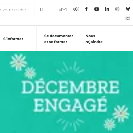
Se documenter
Nous
S’informer
et se former
rejoindre