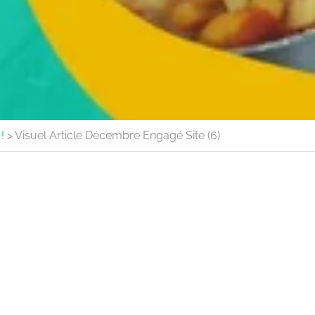
!
>
Visuel Article Décembre Engagé Site (6)