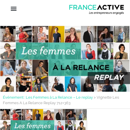
Événement : Les Femmes à La Relance – Le replay
>
Vignette Les
Femmes A La Relance Replay 712×363