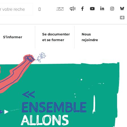
Se documenter
Nous
S’informer
et se former
rejoindre