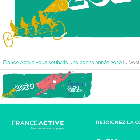
France Active vous souhaite une bonne année 2020 !
>
Voeu
REJOIGNEZ LA 