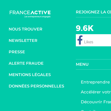
REJOIGNEZ LA 
9.6K
NOUS TROUVER
NEWSLETTER
follow
PRESSE
ALERTE FRAUDE
MENU
MENTIONS LÉGALES
Entreprendre
DONNÉES PERSONNELLES
Accélérer votr
Découvrir Fra
Axeptio consent
Plateforme de Gestion du Consentement : Personnalis