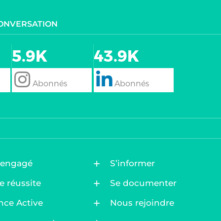
CONVERSATION
5.9K
43.9K
follow
Follow
 engagé
S’informer
e réussite
Se documenter
nce Active
Nous rejoindre
ez vos Options