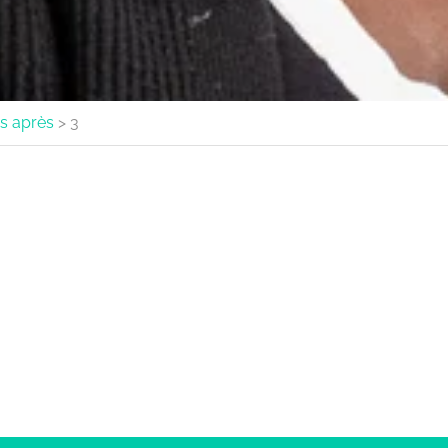
ns après
>
3