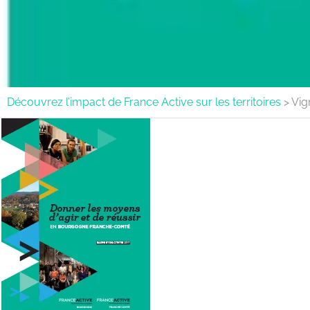
Découvrez l’impact de France Active sur les territoires
>
Vig