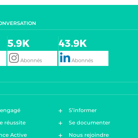
CONVERSATION
5.9K
43.9K
follow
Follow
 engagé
S’informer
e réussite
Se documenter
nce Active
Nous rejoindre