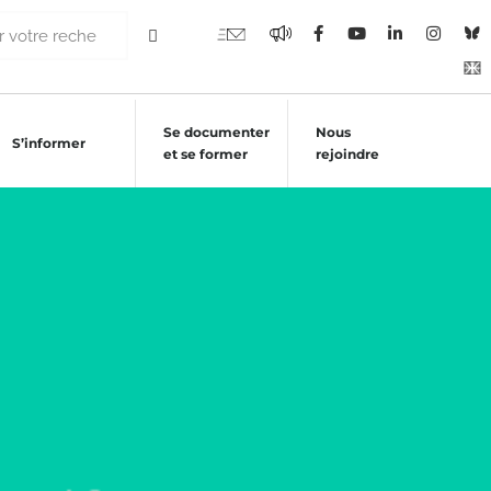
Se documenter
Nous
S’informer
et se former
rejoindre