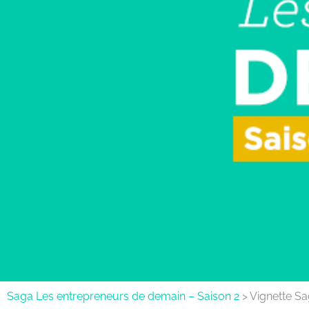
Saga Les entrepreneurs de demain – Saison 2
>
Vignette S