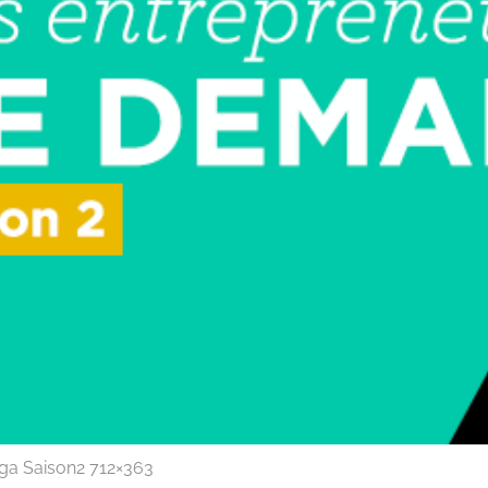
aga Saison2 712×363