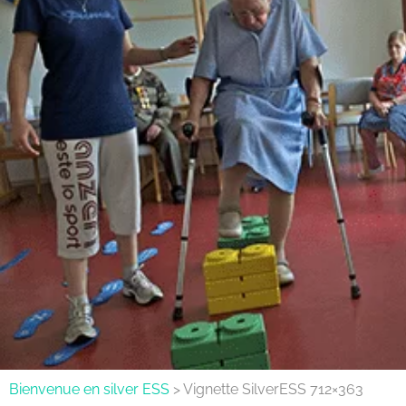
Bienvenue en silver ESS
>
Vignette SilverESS 712×363