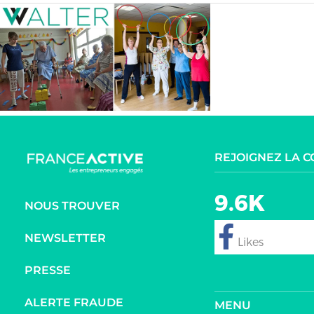
REJOIGNEZ LA 
9.6K
NOUS TROUVER
NEWSLETTER
follow
PRESSE
ALERTE FRAUDE
MENU