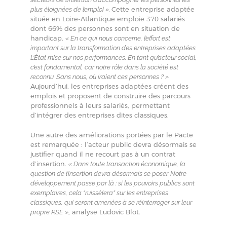
Cette entreprise adaptée
plus éloignées de l’emploi ».
située en Loire-Atlantique emploie 370 salariés
dont 66% des personnes sont en situation de
handicap.
« En ce qui nous concerne, l’effort est
important sur la transformation des entreprises adaptées.
L’État mise sur nos performances. En tant qu’acteur social,
c’est fondamental, car notre rôle dans la société est
reconnu. Sans nous, où iraient ces personnes ? »
Aujourd’hui, les entreprises adaptées créent des
emplois et proposent de construire des parcours
professionnels à leurs salariés, permettant
d’intégrer des entreprises dites classiques.
Une autre des améliorations portées par le Pacte
est remarquée : l’acteur public devra désormais se
justifier quand il ne recourt pas à un contrat
d’insertion.
« Dans toute transaction économique, la
question de l’insertion devra désormais se poser. Notre
développement passe par là : si les pouvoirs publics sont
exemplaires, cela “ruissèlera” sur les entreprises
classiques, qui seront amenées à se réinterroger sur leur
, analyse Ludovic Blot.
propre RSE »