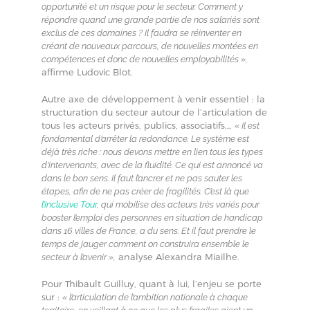
opportunité et un risque pour le secteur. Comment y
répondre quand une grande partie de nos salariés sont
exclus de ces domaines ? Il faudra se réinventer en
créant de nouveaux parcours, de nouvelles montées en
compétences et donc de nouvelles employabilités »,
affirme Ludovic Blot.
Autre axe de développement à venir essentiel : la
structuration du secteur autour de l’articulation de
tous les acteurs privés, publics, associatifs….
« Il est
fondamental d’arrêter la redondance. Le système est
déjà très riche : nous devons mettre en lien tous les types
d’intervenants, avec de la fluidité. Ce qui est annoncé va
dans le bon sens. Il faut l’ancrer et ne pas sauter les
étapes, afin de ne pas créer de fragilités. C’est là que
l’Inclusive Tour
, qui mobilise des acteurs très variés pour
booster l’emploi des personnes en situation de handicap
dans 16 villes de France, a du sens. Et il faut prendre le
temps de jauger comment on construira ensemble le
analyse Alexandra Miailhe.
secteur à l’avenir »,
Pour Thibault Guilluy, quant à lui, l’enjeu se porte
sur :
« l’articulation de l’ambition nationale à chaque