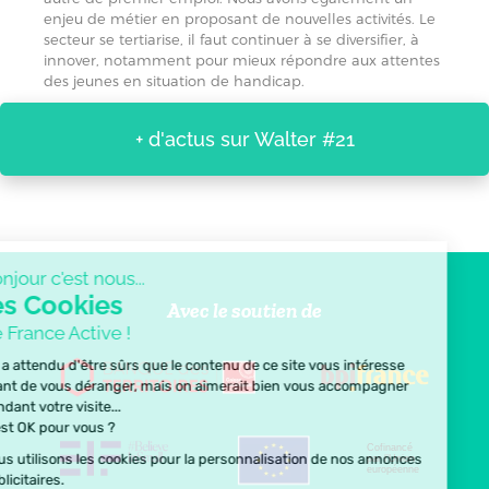
enjeu de métier en proposant de nouvelles activités. Le
secteur se tertiarise, il faut continuer à se diversifier, à
innover, notamment pour mieux répondre aux attentes
des jeunes en situation de handicap.
+ d'actus sur Walter #21
Bonjour c'est nous...
les Cookies
Avec le soutien de
de France Active !
On a attendu d'être sûrs que le contenu de ce site vous intéresse
avant de vous déranger, mais on aimerait bien vous accompagner
pendant votre visite...
C'est OK pour vous ?
Cofinancé
Nous utilisons les cookies pour la personnalisation de nos annonces
par l’Union
européenne
publicitaires.