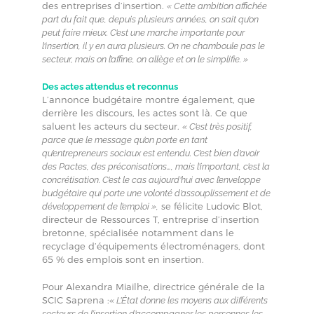
des entreprises d’insertion.
« Cette ambition affichée
part du fait que, depuis plusieurs années, on sait qu’on
peut faire mieux. C’est une marche importante pour
l’insertion, il y en aura plusieurs. On ne chamboule pas le
secteur, mais on l’affine, on allège et on le simplifie. »
Des actes attendus et reconnus
L’annonce budgétaire montre également, que
derrière les discours, les actes sont là. Ce que
saluent les acteurs du secteur.
« C’est très positif,
parce que le message qu’on porte en tant
qu’entrepreneurs sociaux est entendu. C’est bien d’avoir
des Pactes, des préconisations…, mais l’important, c’est la
concrétisation. C’est le cas aujourd’hui avec l’enveloppe
budgétaire qui porte une volonté d’assouplissement et de
se félicite Ludovic Blot,
développement de l’emploi »,
directeur de Ressources T, entreprise d’insertion
bretonne, spécialisée notamment dans le
recyclage d’équipements électroménagers, dont
65 % des emplois sont en insertion.
Pour Alexandra Miailhe, directrice générale de la
SCIC Saprena :
« L’État donne les moyens aux différents
secteurs de l’insertion d’accompagner les personnes les