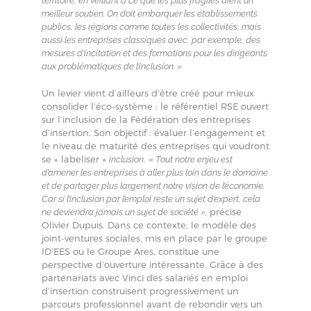
territoire, en veillant à ce que les plus fragiles aient un
meilleur soutien. On doit embarquer les établissements
publics, les régions comme toutes les collectivités, mais
aussi les entreprises classiques avec, par exemple, des
mesures d’incitation et des formations pour les dirigeants
aux problématiques de l’inclusion. »
Un levier vient d’ailleurs d’être créé pour mieux
consolider l’éco-système : le référentiel RSE ouvert
sur l’inclusion de la Fédération des entreprises
d’insertion. Son objectif : évaluer l’engagement et
le niveau de maturité des entreprises qui voudront
se « labeliser »
.
inclusion
« Tout notre enjeu est
d’amener les entreprises à aller plus loin dans le domaine
et de partager plus largement notre vision de l’économie.
Car si l’inclusion par l’emploi reste un sujet d’expert, cela
précise
ne deviendra jamais un sujet de société »,
Olivier Dupuis. Dans ce contexte, le modèle des
joint-ventures sociales, mis en place par le groupe
ID’EES ou le Groupe Ares, constitue une
perspective d’ouverture intéressante. Grâce à des
partenariats avec Vinci des salariés en emploi
d’insertion construisent progressivement un
parcours professionnel avant de rebondir vers un