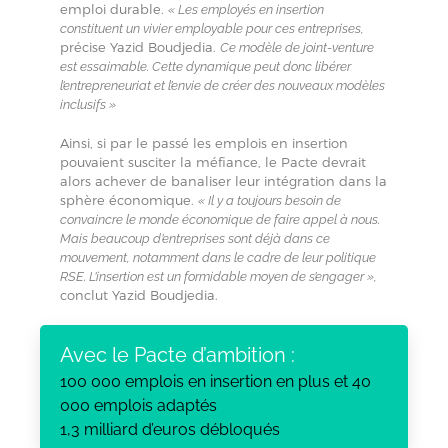
emploi durable.
« Les employés en insertion
constituent un vivier employable pour ces entreprises,
précise Yazid Boudjedia.
Ce modèle de joint-venture
est essaimable. Cette dynamique peut donc libérer
l’entrepreneuriat et l’envie de créer des nouveaux modèles
inclusifs »
Ainsi, si par le passé les emplois en insertion
pouvaient susciter la méfiance, le Pacte devrait
alors achever de banaliser leur intégration dans la
sphère économique.
« Il y a toujours besoin de
convaincre le monde économique de faire appel à nous.
Mais beaucoup d’entreprises sont déjà dans ce
mouvement, notamment dans le cadre de leur politique
RSE. L’insertion est un formidable moyen de s’engager »,
conclut Yazid Boudjedia.
Avec le Pacte d’ambition :
100 000 emplois en insertion en plus et 40
000 emplois adaptés
1,3 milliard d’euros débloqués