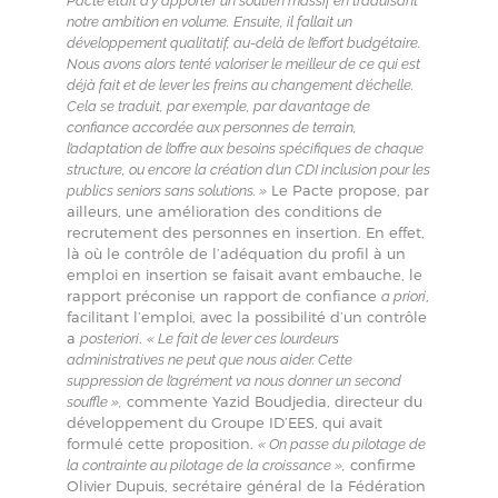
Pacte était d’y apporter un soutien massif en traduisant
notre ambition en volume.
Ensuite, il fallait un
développement qualitatif, au-delà de l’effort budgétaire.
Nous avons alors tenté valoriser le meilleur de ce qui est
déjà fait et de lever les freins au changement d’échelle.
Cela se traduit, par exemple, par davantage de
confiance accordée aux personnes de terrain,
l’adaptation de l’offre aux besoins spécifiques de chaque
structure, ou encore la création d’un CDI inclusion pour les
Le Pacte propose, par
publics seniors sans solutions. »
ailleurs, une amélioration des conditions de
recrutement des personnes en insertion. En effet,
là où le contrôle de l’adéquation du profil à un
emploi en insertion se faisait avant embauche, le
rapport préconise un rapport de confiance
,
a priori
facilitant l’emploi, avec la possibilité d’un contrôle
a
.
posteriori
« Le fait de lever ces lourdeurs
administratives ne peut que nous aider. Cette
suppression de l’agrément va nous donner un second
commente Yazid Boudjedia, directeur du
souffle »,
développement du Groupe ID’EES, qui avait
formulé cette proposition.
« On passe du pilotage de
confirme
la contrainte au pilotage de la croissance »,
Olivier Dupuis, secrétaire général de la Fédération