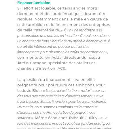
Financer l’ambition
Si l’effort est louable, certains angles morts
demeurent et des problématiques devront être
résolues. Notamment dans la mise en œuvre de
cette ambition et le financement des entreprises
de taille intermédiaire.
« Il y a une tendance à la
précarisation des publics en insertion. Ce qui nous donne
un chantier de fond : l’équilibre du modèle économique. Il
aurait été intéressant de pouvoir activer des
financements pour absorber les coûts d’encadrement »,
commente Julien Adda, directeur du réseau
Jardin Cocagne, spécialiste des ateliers et
chantiers d’insertion (ACI).
La question du financement sera en effet
prégnante pour poursuivre ces ambitions. Pour
Ludovic Blot :
« L’enjeu ici est le “hors-radar”, ceux en
dessous des très gros tickets d’investissement. On va
avoir besoins d’outils financiers pour les intermédiaires.
Pour cela, nous sommes confiants en la capacité
d’acteurs comme France Active de pouvoir nous
Même écho chez Thibault Guilluy :
soutenir ».
« Le
rôle des financeurs à impact social est fondamental pour
créer un environnement stable pour le secteur et apporter