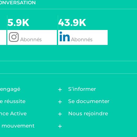
CONVERSATION
5.9K
43.9K
follow
Follow
 engagé
S’informer
e réussite
Se documenter
nce Active
Nous rejoindre
au mouvement