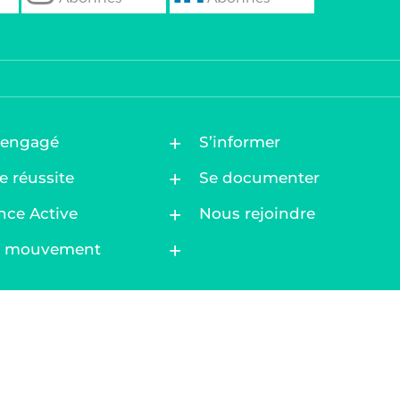
follow
Follow
 engagé
S’informer
e réussite
Se documenter
nce Active
Nous rejoindre
au mouvement