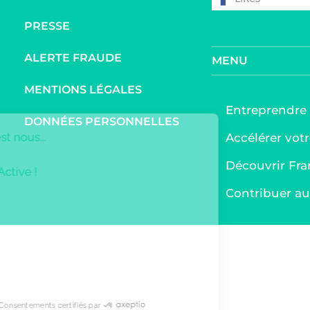
follow
PRESSE
ALERTE FRAUDE
MENU
MENTIONS LÉGALES
Entreprendre
DONNÉES PERSONNELLES
Bonjour c'est nous...
Accélérer votr
les Cookies
Découvrir Fra
de France Active !
Contribuer 
On a attendu d'être sûrs que le contenu de ce site vous
intéresse avant de vous déranger, mais on aimerait bien vous
accompagner pendant votre visite...
C'est OK pour vous ?
Nous utilisons les cookies pour la personnalisation de nos
annonces publicitaires.
Consulter notre politique de confidentialité
Consentements certifiés par