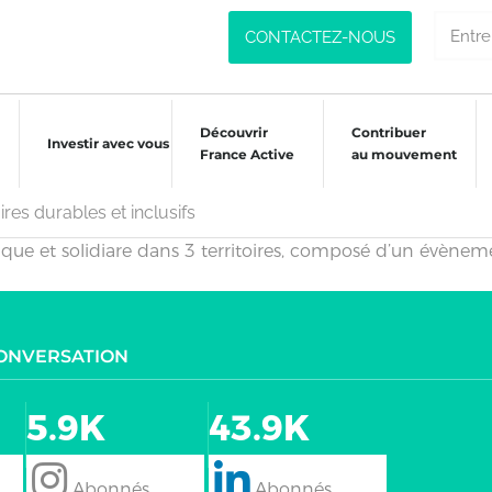
CONTACTEZ-NOUS
Découvrir
Contribuer
Investir avec vous
France Active
au mouvement
res durables et inclusifs
e et solidiare dans 3 territoires, composé d’un évènement p
CONVERSATION
5.9K
43.9K