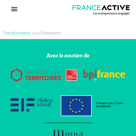
Transformation
>
La Connexion
Avec le soutien de
Cofinancé par l’Union
européenne