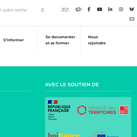
Se documenter
Nous
S’informer
et se former
rejoindre
AVEC LE SOUTIEN DE