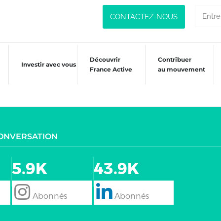
CONTACTEZ-NOUS
Découvrir
Contribuer
Investir avec vous
France Active
au mouvement
CONVERSATION
5.9K
43.9K
follow
Follow