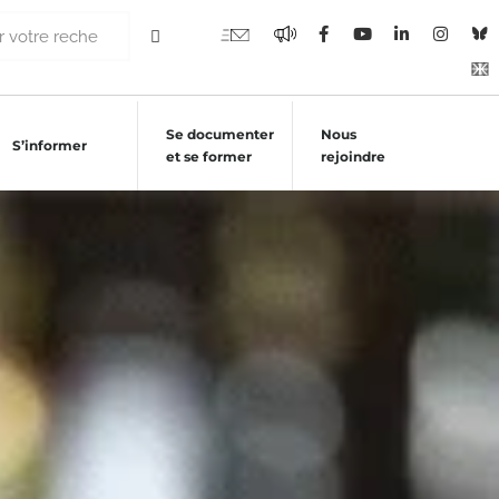
Se documenter
Nous
S’informer
et se former
rejoindre