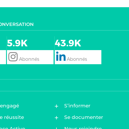
CONVERSATION
5.9K
43.9K
follow
Follow
 engagé
S’informer
e réussite
Se documenter
nce Active
Nous rejoindre