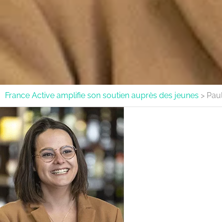
France Active amplifie son soutien auprès des jeunes
>
Paul