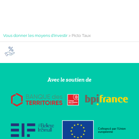
Vous donner les moyens d’investir
>
Picto Taux
Avec le soutien de
Cofinancé par l’Union
européenne