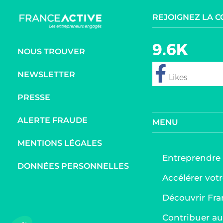
REJOIGNEZ LA 
9.6K
NOUS TROUVER
NEWSLETTER
follow
PRESSE
ALERTE FRAUDE
MENU
MENTIONS LÉGALES
Entreprendre
DONNÉES PERSONNELLES
Accélérer votr
Découvrir Fra
Axeptio consent
Plateforme de Gestion du Consentement : Personnalis
Contribuer 
Notre plateforme vous permet d'adapter et de gérer vo