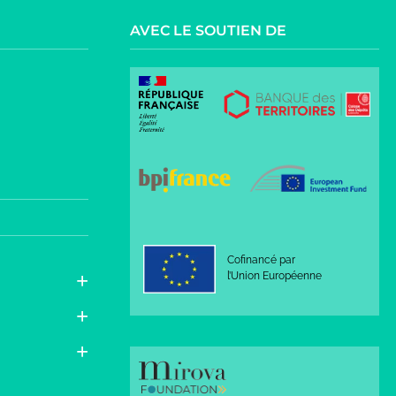
AVEC LE SOUTIEN DE
Cofinancé par
l’Union Européenne
rmité avec les réglementations. Personnalisez vos préfér