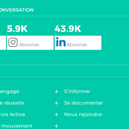
CONVERSATION
5.9K
43.9K
follow
Follow
 engagé
S’informer
e réussite
Se documenter
nce Active
Nous rejoindre
ez vos Options
au mouvement
s paramètres de confidentialité, en garantissant la confo