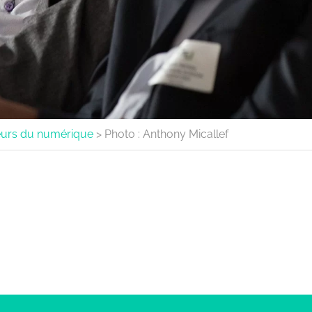
aleurs du numérique
>
Photo : Anthony Micallef