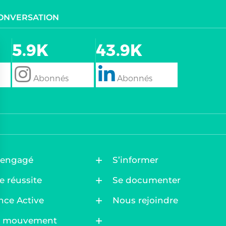
CONVERSATION
5.9K
43.9K
follow
Follow
 engagé
S’informer
e réussite
Se documenter
nce Active
Nous rejoindre
ez vos Options
au mouvement
s paramètres de confidentialité, en garantissant la confo