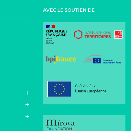
AVEC LE SOUTIEN DE
Cofinancé par
l’Union Européenne
rmité avec les réglementations. Personnalisez vos préfér