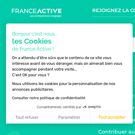
REJOIGNEZ LA 
9.6K
NOUS TROUVER
Bonjour c'est nous...
les Cookies
NEWSLETTER
de France Active !
follow
On a attendu d'être sûrs que le contenu de ce site vous
PRESSE
intéresse avant de vous déranger, mais on aimerait bien vous
accompagner pendant votre visite...
ALERTE FRAUDE
MENU
C'est OK pour vous ?
Nous utilisons les cookies pour la personnalisation de nos
MENTIONS LÉGALES
annonces publicitaires.
Entreprendre
Consulter notre politique de confidentialité
DONNÉES PERSONNELLES
Accélérer votr
Consentements certifiés par
Tout refuser
Paramétrer
Tout accepter
Découvrir Fra
Axeptio consent
Plateforme de Gestion du Consentement : Personnalis
Contribuer 
Notre plateforme vous permet d'adapter et de gérer vo