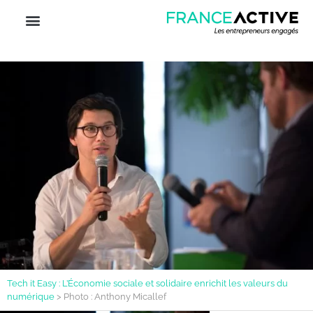
Tech it Easy : L’Économie sociale et solidaire enrichit les valeurs du
numérique
>
Photo : Anthony Micallef