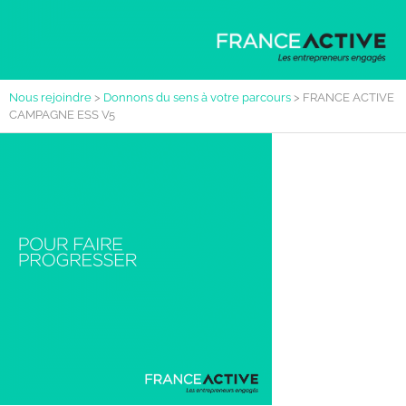
Nous rejoindre
>
Donnons du sens à votre parcours
>
FRANCE ACTIVE
CAMPAGNE ESS V5