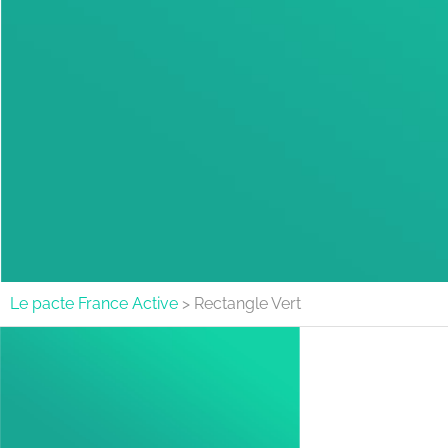
Le pacte France Active
>
Rectangle Vert