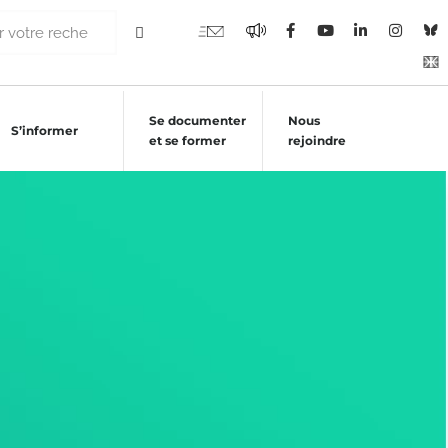
Se documenter
Nous
S’informer
et se former
rejoindre