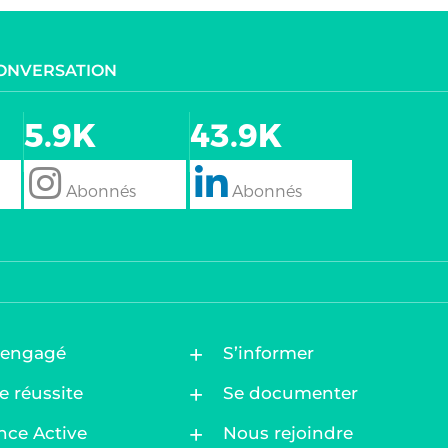
CONVERSATION
5.9K
43.9K
follow
Follow
 engagé
S’informer
e réussite
Se documenter
nce Active
Nous rejoindre