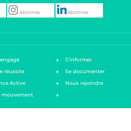
follow
Follow
 engagé
S’informer
e réussite
Se documenter
nce Active
Nous rejoindre
au mouvement