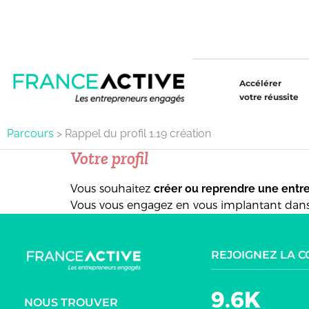
Accélérer
votre réussite
Parcours
>
Rappel du profil 1.19 création
Votre profil
Vous souhaitez
créer ou reprendre une entrep
Vous vous engagez en vous implantant dan
REJOIGNEZ LA 
9.6K
NOUS TROUVER