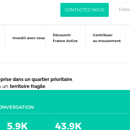
CONTACTEZ-NOUS
Découvrir
Contribuer
Investir avec vous
France Active
au mouvement
rise dans un quartier prioritaire
.
s un
territoire fragile
.
CONVERSATION
5.9K
43.9K