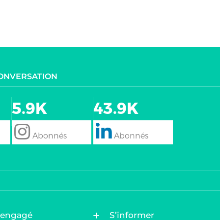
CONVERSATION
5.9K
43.9K
follow
Follow
 engagé
S’informer