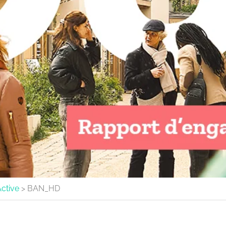
ctive
>
BAN_HD