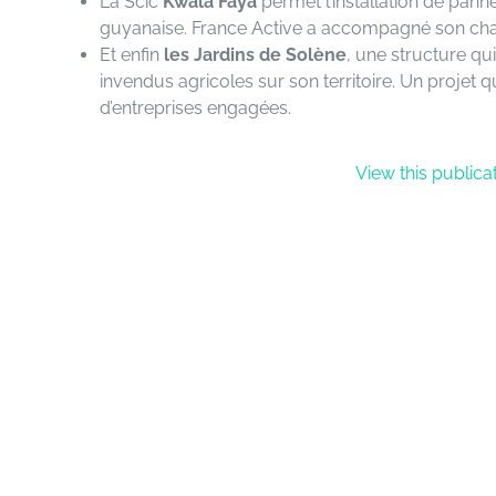
La Scic
Kwala Faya
permet l’installation de panne
guyanaise. France Active a accompagné son cha
Et enfin
les Jardins de Solène
, une structure qui
invendus agricoles sur son territoire. Un projet
d’entreprises engagées.
View this public