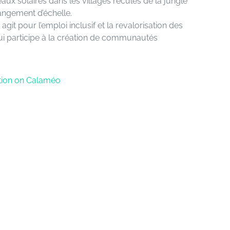
aux solaires dans les villages reculés de la jungle
ngement d’échelle.
 agit pour l’emploi inclusif et la revalorisation des
 qui participe à la création de communautés
ation on Calaméo