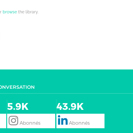
r
browse
the library.
CONVERSATION
5.9K
43.9K
follow
Follow