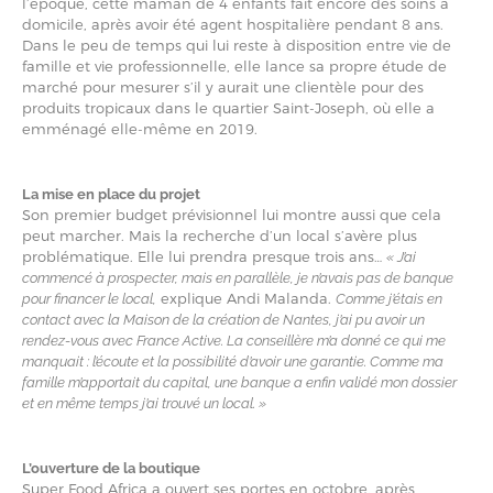
l’époque, cette maman de 4 enfants fait encore des soins à
domicile, après avoir été agent hospitalière pendant 8 ans.
Dans le peu de temps qui lui reste à disposition entre vie de
famille et vie professionnelle, elle lance sa propre étude de
marché pour mesurer s’il y aurait une clientèle pour des
produits tropicaux dans le quartier Saint-Joseph, où elle a
emménagé elle-même en 2019.
La mise en place du projet
Son premier budget prévisionnel lui montre aussi que cela
peut marcher. Mais la recherche d’un local s’avère plus
problématique. Elle lui prendra presque trois ans…
« J’ai
commencé à prospecter, mais en parallèle, je n’avais pas de banque
explique Andi Malanda.
pour financer le local,
Comme j’étais en
contact avec la Maison de la création de Nantes, j’ai pu avoir un
rendez-vous avec France Active. La conseillère m’a donné ce qui me
manquait : l’écoute et la possibilité d’avoir une garantie. Comme ma
famille m’apportait du capital, une banque a enfin validé mon dossier
et en même temps j’ai trouvé un local. »
L’ouverture de la boutique
Super Food Africa a ouvert ses portes en octobre, après