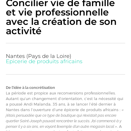
Concilier vie de famille
et vie professionnelle
avec la création de son
activité
Nantes (Pays de la Loire)
Epicerie de produits africains
De l’idée à la concrétisation
La période est propice aux reconversions professionnelles.
Autant qu’un changement d’orientation, c’est la nécessité qui
a poussé Andi Malanda, 35 ans, à se lancer l’été dernier à
Nantes dans l’ouverture d’une épicerie de produits africains :
«
j’étais persuadée que ce type de boutique qui n’existait pas encore
quartier Saint-Joseph pouvait rencontrer le succès. J’ai commencé à y
. A
penser il y a six ans, en voyant l’exemple d’un autre magasin local »