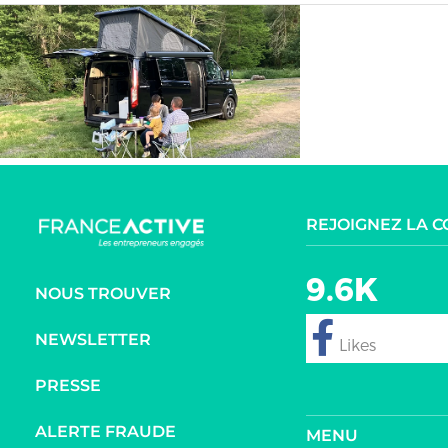
REJOIGNEZ LA 
9.6K
NOUS TROUVER
NEWSLETTER
follow
PRESSE
ALERTE FRAUDE
MENU