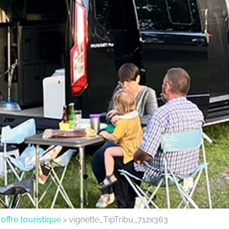
ffre touristique
>
vignette_TipTribu_712x363