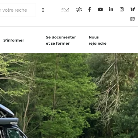
Se documenter
Nous
S’informer
et se former
rejoindre