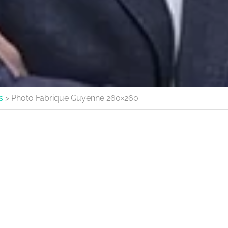
s
>
Photo Fabrique Guyenne 260×260