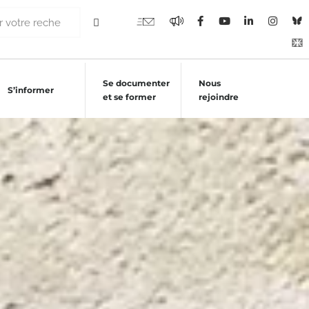
Se documenter
Nous
S’informer
et se former
rejoindre