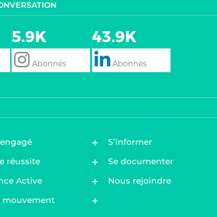
CONVERSATION
5.9K
43.9K
follow
Follow
 engagé
S’informer
e réussite
Se documenter
nce Active
Nous rejoindre
ez vos Options
au mouvement
s paramètres de confidentialité, en garantissant la confo