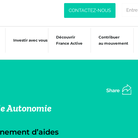
CONTACTEZ-NOUS
Découvrir
Contribuer
Investir avec vous
France Active
au mouvement
vie Autonomie
onnement d’aides