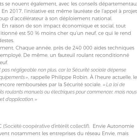
ats se nouent également, avec les conseils départementau
En 2017, l’initiative est même lauréate de l’appel à projet
oup d’accélérateur à son déploiement national.
x. En raison de son impact économique et social, tout
ditionné est 50 % moins cher qu’un neuf, ce qui le rend
estes.
ement. Chaque année, près de 240 000 aides techniques
e réemployé. De même, un fauteuil roulant reconditionné
uf.
it pas négligeable non plus, car la Sécurité sociale dépense
’équipements »
, rappelle Philippe Robin. À l’heure actuelle, le
ncore remboursées par la Sécurité sociale.
« La loi de
uils roulants manuels ou électriques pour commencer, mais nous
t d’application. »
 (
Société coopérative d
’
intérêt collectif)
.
Envie Autonomie
rouvent notamment les entreprises du réseau Envie, mais