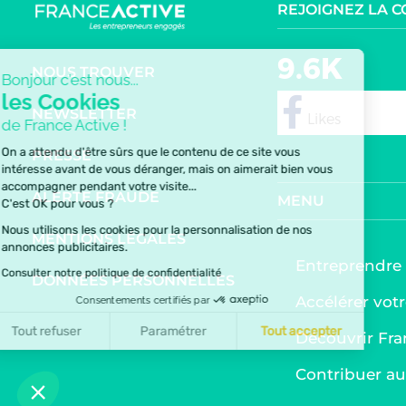
REJOIGNEZ LA 
9.6K
NOUS TROUVER
Bonjour c'est nous...
les Cookies
NEWSLETTER
de France Active !
follow
On a attendu d'être sûrs que le contenu de ce site vous
PRESSE
intéresse avant de vous déranger, mais on aimerait bien vous
accompagner pendant votre visite...
ALERTE FRAUDE
MENU
C'est OK pour vous ?
Nous utilisons les cookies pour la personnalisation de nos
MENTIONS LÉGALES
annonces publicitaires.
Entreprendre
Consulter notre politique de confidentialité
DONNÉES PERSONNELLES
Accélérer votr
Consentements certifiés par
Tout refuser
Paramétrer
Tout accepter
Découvrir Fra
Axeptio consent
Plateforme de Gestion du Consentement : Personnalis
Contribuer 
Notre plateforme vous permet d'adapter et de gérer vo