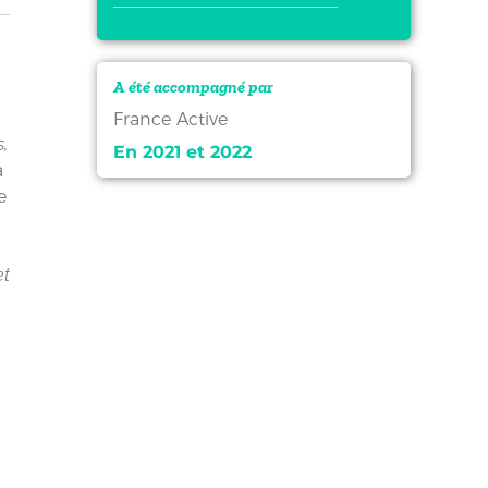
A été accompagné par
France Active
,
En 2021 et 2022
a
e
et