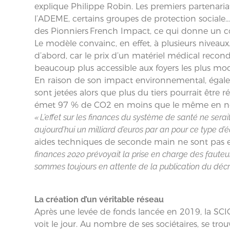
explique Philippe Robin. Les premiers partenari
l’ADEME, certains groupes de protection sociale… 
des Pionniers French Impact, ce qui donne un c
Le modèle convainc, en effet, à plusieurs niveau
d’abord, car le prix d’un matériel médical recon
beaucoup plus accessible aux foyers les plus mod
En raison de son impact environnemental, égal
sont jetées alors que plus du tiers pourrait êtr
émet 97 % de CO2 en moins que le même en ne
« L’effet sur les finances du système de santé ne sera
aujourd’hui un milliard d’euros par an pour ce type d
aides techniques de seconde main ne sont pas e
finances 2020 prévoyait la prise en charge des faute
sommes toujours en attente de la publication du décre
La création d’un véritable réseau
Après une levée de fonds lancée en 2019, la SCIC
voit le jour. Au nombre de ses sociétaires, se t