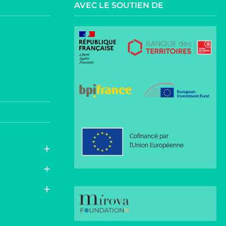
AVEC LE SOUTIEN DE
Cofinancé par
l’Union Européenne
rmité avec les réglementations. Personnalisez vos préfér