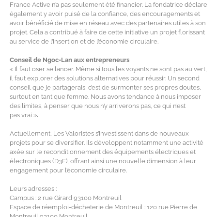
France Active n’a pas seulement été financier
.
L
a fondatrice déclare
également
y
avoir puisé
de
la
confiance, d
es
encouragement
s
et
avoir
bénéficié
de mise en réseau
avec de
s partenaires utiles
à son
projet
. Ce
la a
contribué
à faire de cette initiative un projet florissant
au service de l’insertion et de l’économie circulaire.
Conseil de Ngoc-Lan aux entrepreneurs
« Il faut oser se lancer. Même si tous les voyants ne sont pas au vert,
il faut explorer des solutions alternatives pour réussir. Un second
conseil que je partagerais, c’est de surmonter ses propres doutes,
surtout en tant que femme. Nous avons tendance à nous imposer
des limites, à penser que nous n’y arriverons pas, ce qui n’est
pas
vrai »
.
Actuellement, Les Valoristes s’investissent dans de nouveaux
projets pour se diversifier. Ils développent notamment une activité
axée sur le reconditionnement des équipements électriques et
électroniques (D3E), offrant ainsi une nouvelle dimension à leur
engagement pour l’économie circulaire.
Leurs adresses :
Campus : 2 rue Girard 93100 Montreuil
Espace de réemploi-décheterie de Montreuil : 120 rue Pierre de
Montreuil 93100 Montreuil