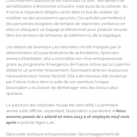
Concrètement aujourd’hui les Valoristes c
e sont
: des ateliers de
sensibilisation à l’économie circulaire
mais aussi de la collecte, du
tri et le la réparation d’objets variés
dans le but de réaliser
du
mo
bilier ou des accessoires
upcyclés
.
Ces activités permettent à
des personnes
éloignées de l’emploi
de reprendre confiance en
elle
s
et
d’acquérir un bagage professionnel pour postuler ensuite
dans les secteurs de l’artisanat, du
bâtiment
ou de la
logistique
.
Les débuts de l’aventure Les Valoristes ont été marqués par la
détermination et la persévérance de sa fondatrice. Après des
années d’hésitation, elle a concrétisé son rêve entrepreneurial
grâce au programme Emergence de France Active qui lui a permis
d’obtenir
un premier
financement
, fournissant ainsi les ressources
nécessaires pour lancer l’activité.
Elle a de nouveau été soutenue
par France Active dans la suite de son aventure lorsque
l’association
a
eu besoin de
déménager vers des locaux plus
spacieux.
Le parcours des Valoristes n’a pas été sans défis. La première
année a été difficile, cependant, l’association a persévéré.
« Nous
sommes passés de 1 salarié en mars 2023 à 16 employés
neuf
mois
après
»
précise Ngoc-Lan
.
Dans cette aventure entrepreneuriale, l’accompagnement de