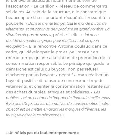
le bénévolat associatif, notamment au sein de
l’association « Le Carillon », réseau de commerçants
solidaires. Au sein de la structure, elle constate que
beaucoup de tissus, pourtant récupérés, finissent à la
poubelle. «
Dans le même temps, tout le monde a trop de
vêtements, et on continue d’en produire en grand nombre. La
», précise-t-elle. «
situation n’a pas de sens
J’ai donc
décidé de monter un projet pour réutiliser tout ce qu’on
». Elle rencontre Antoine Coulaud dans ce
récupérait
cadre, qui développait le projet WeDressFair en
même temps qu’une association de promotion de la
consommation responsable. Le principe qui guide la
démarche est celui du buycot : non pas refuser
d’acheter par un boycott « négatif », mais réaliser un
boycott positif, soit refuser de consommer trop de
vêtements, et orienter la consommation restante sur
des achats durables, éthiques et solidaires. «
Les
publics sont au courant de l’impact de l’industrie textile, mais
il y a peu d’infos sur les alternatives de consommation ; notre
objectif est de mettre en avant les marques différentes, les
».
réunir, valoriser leurs démarches
« Je n’étais pas du tout entrepreneure »