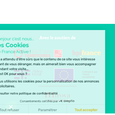
Avec le soutien de
Bonjour c'est nous...
les Cookies
de France Active !
On a attendu d'être sûrs que le contenu de ce site vous intéresse
avant de vous déranger, mais on aimerait bien vous accompagner
pendant votre visite...
Cofinancé par
C'est OK pour vous ?
l’Union
européenne
Nous utilisons les cookies pour la personnalisation de nos annonces
publicitaires.
Consulter notre politique de confidentialité
Consentements certifiés par
Tout refuser
Paramétrer
Tout accepter