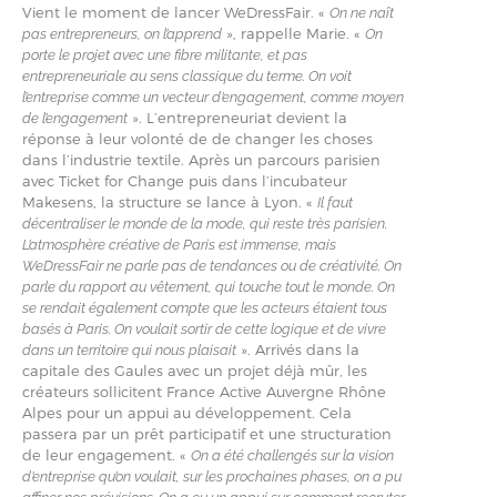
Vient le moment de lancer WeDressFair. «
On ne naît
», rappelle Marie. «
pas entrepreneurs, on l’apprend
On
porte le projet avec une fibre militante, et pas
entrepreneuriale au sens classique du terme. On voit
l’entreprise comme un vecteur d’engagement, comme moyen
». L’entrepreneuriat devient la
de l’engagement
réponse à leur volonté de de changer les choses
dans l’industrie textile. Après un parcours parisien
avec Ticket for Change puis dans l’incubateur
Makesens, la structure se lance à Lyon. «
Il faut
décentraliser le monde de la mode, qui reste très parisien.
L’atmosphère créative de Paris est immense, mais
WeDressFair ne parle pas de tendances ou de créativité. On
parle du rapport au vêtement, qui touche tout le monde. On
se rendait également compte que les acteurs étaient tous
basés à Paris. On voulait sortir de cette logique et de vivre
». Arrivés dans la
dans un territoire qui nous plaisait
capitale des Gaules avec un projet déjà mûr, les
créateurs sollicitent France Active Auvergne Rhône
Alpes pour un appui au développement. Cela
passera par un prêt participatif et une structuration
de leur engagement. «
On a été challengés sur la vision
d’entreprise qu’on voulait, sur les prochaines phases, on a pu