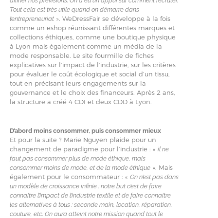
affiner nos prévisions. On a eu un appui sur comment recruter.
Tout cela est très utile quand on démarre dans
». WeDressFair se développe à la fois
l’entrepreneuriat
comme un eshop réunissant différentes marques et
collections éthiques, comme une boutique physique
à Lyon mais également comme un média de la
mode responsable. Le site fourmille de fiches
explicatives sur l’impact de l’industrie, sur les critères
pour évaluer le coût écologique et social d’un tissu,
tout en précisant leurs engagements sur la
gouvernance et le choix des financeurs. Après 2 ans,
la structure a créé 4 CDI et deux CDD à Lyon.
D’abord moins consommer, puis consommer mieux
Et pour la suite ? Marie Nguyen plaide pour un
changement de paradigme pour l’industrie : «
il ne
faut pas consommer plus de mode éthique, mais
». Mais
consommer moins de mode, et de la mode éthique
également pour le consommateur : «
On n’est pas dans
un modèle de croissance infinie : notre but c’est de faire
connaitre l’impact de l’industrie textile et de faire connaitre
les alternatives à tous : seconde main, location, réparation,
couture, etc. On aura atteint notre mission quand tout le