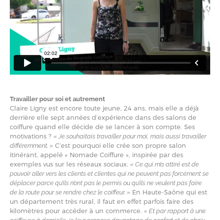
Travailler pour soi et autrement
Claire Ligny est encore toute jeune, 24 ans, mais elle a déjà
derrière elle sept années d’expérience dans des salons de
coiffure quand elle décide de se lancer à son compte. Ses
motivations ?
« Je souhaitais travailler pour moi, mais aussi travailler
C’est pourquoi elle crée son propre salon
différemment. »
itinérant, appelé « Nomade Coiffure », inspirée par des
exemples vus sur les réseaux sociaux.
« Ce qui m’a attiré est de
pouvoir aller vers les clients et clientes qui ne peuvent pas forcément se
déplacer parce qu’ils n’ont pas le permis ou qu’ils ne veulent pas faire
En Haute-Saône qui est
de la route pour se rendre chez le coiffeur. »
un département très rural, il faut en effet parfois faire des
kilomètres pour accéder à un commerce.
« Et par rapport à une