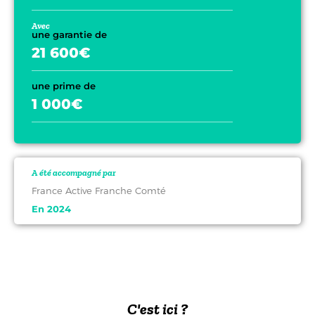
Avec
une garantie de
21 600€
une prime de
1 000€
A été accompagné par
France Active Franche Comté
En 2024
1 000€
C'est ici ?