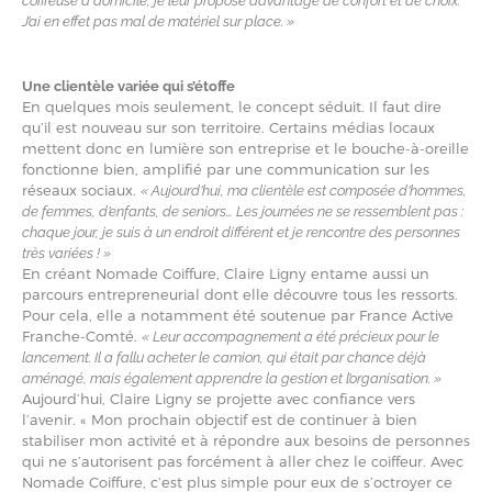
coiffeuse à domicile, je leur propose davantage de confort et de choix.
J’ai en effet pas mal de matériel sur place. »
Une clientèle variée qui s’étoffe
En quelques mois seulement, le concept séduit. Il faut dire
qu’il est nouveau sur son territoire. Certains médias locaux
mettent donc en lumière son entreprise et le bouche-à-oreille
fonctionne bien, amplifié par une communication sur les
réseaux sociaux.
« Aujourd’hui, ma clientèle est composée d’hommes,
de femmes, d’enfants, de seniors… Les journées ne se ressemblent pas :
chaque jour, je suis à un endroit différent et je rencontre des personnes
très variées ! »
En créant Nomade Coiffure, Claire Ligny entame aussi un
parcours entrepreneurial dont elle découvre tous les ressorts.
Pour cela, elle a notamment été soutenue par France Active
Franche-Comté.
« Leur accompagnement a été précieux pour le
lancement. Il a fallu acheter le camion, qui était par chance déjà
aménagé, mais également apprendre la gestion et l’organisation. »
Aujourd’hui, Claire Ligny se projette avec confiance vers
l’avenir. « Mon prochain objectif est de continuer à bien
stabiliser mon activité et à répondre aux besoins de personnes
qui ne s’autorisent pas forcément à aller chez le coiffeur. Avec
Nomade Coiffure, c’est plus simple pour eux de s’octroyer ce