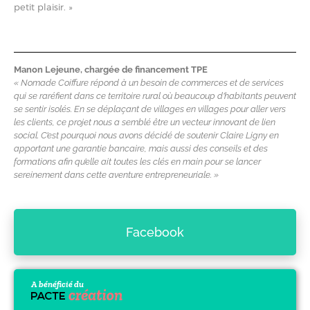
petit plaisir. »
Manon Lejeune, chargée de financement TPE
« Nomade Coiffure répond à un besoin de commerces et de services
qui se raréfient dans ce territoire rural où beaucoup d’habitants peuvent
se sentir isolés. En se déplaçant de villages en villages pour aller vers
les clients, ce projet nous a semblé être un vecteur innovant de lien
social. C’est pourquoi nous avons décidé de soutenir Claire Ligny en
apportant une garantie bancaire, mais aussi des conseils et des
formations afin qu’elle ait toutes les clés en main pour se lancer
sereinement dans cette aventure entrepreneuriale. »
Facebook
A bénéficié du