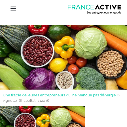
Une fratrie de jeunes entrepreneurs qui ne manque pas d’énergie !
>
vignette_ShapeEat_712x363