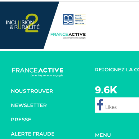
REJOIGNEZ LA 
9.6K
NOUS TROUVER
NEWSLETTER
follow
PRESSE
ALERTE FRAUDE
MENU