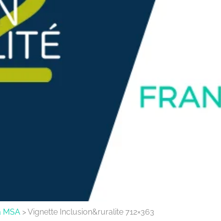
la MSA
>
Vignette Inclusion&ruralite 712×363