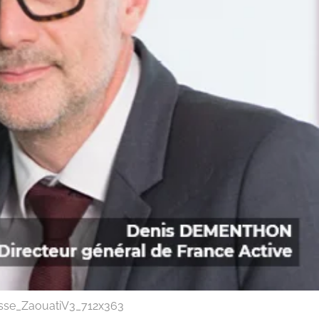
sse_ZaouatiV3_712x363