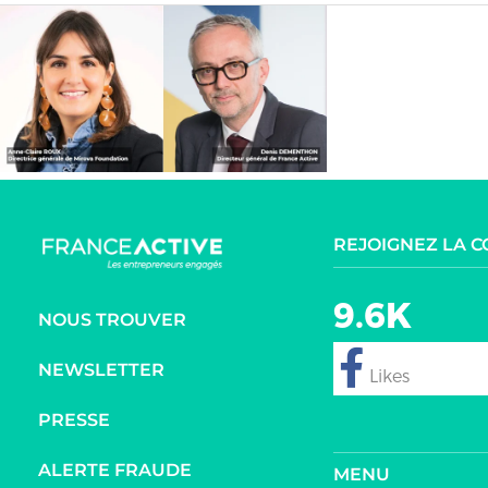
REJOIGNEZ LA 
9.6K
NOUS TROUVER
NEWSLETTER
follow
PRESSE
ALERTE FRAUDE
MENU