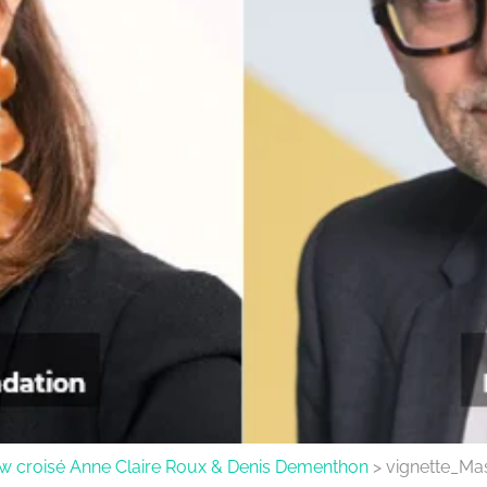
iew croisé Anne Claire Roux & Denis Dementhon
>
vignette_Ma