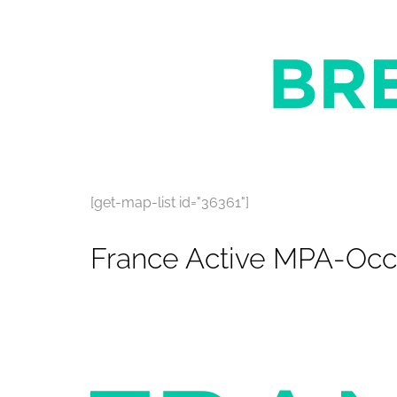
[get-map-list id="36361"]
France Active MPA-Occi