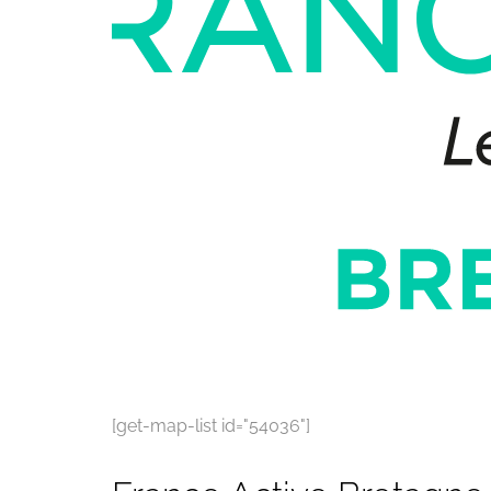
[get-map-list id="54036"]