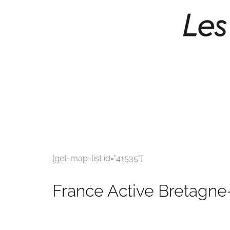
[get-map-list id="41535"]
France Active Bretagne