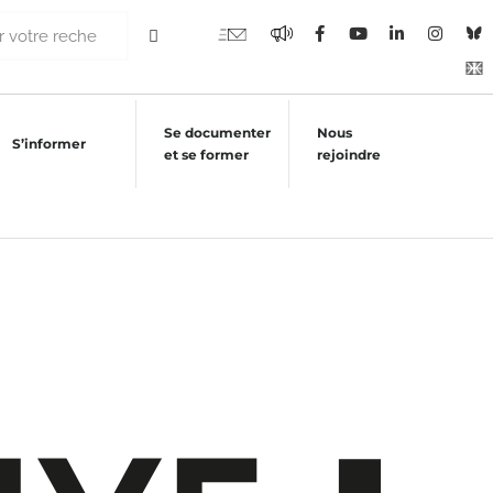
Se documenter
Nous
S’informer
et se former
rejoindre