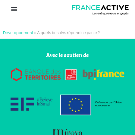
Développement
>
A quels besoins répond ce pacte ?
Avec le soutien de
Cofinancé par l’Union
européenne