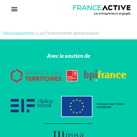
Développement
>
Les Financements (personnalisé)
Avec le soutien de
Cofinancé par l’Union
européenne