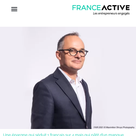
Une épargne qui séduit 1 français sur 4 mais qui pâtit d’un manque