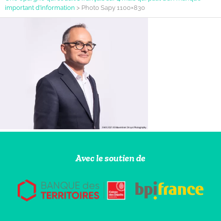
important d’information
>
Photo Sapy 1100×830
Avec le soutien de