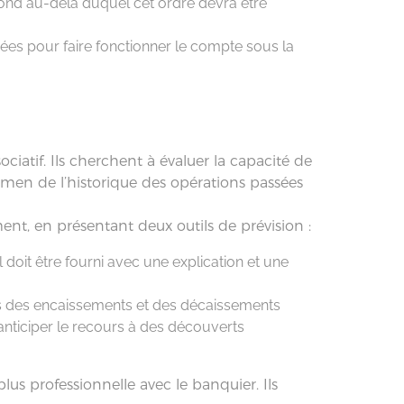
fond au-delà duquel cet ordre devra être
ées pour faire fonctionner le compte sous la
iatif. Ils cherchent à évaluer la capacité de
en de l’historique des opérations passées
ent, en présentant deux outils de prévision :
l doit être fourni avec une explication et une
les des encaissements et des décaissements
’anticiper le recours à des découverts
plus professionnelle avec le banquier. Ils