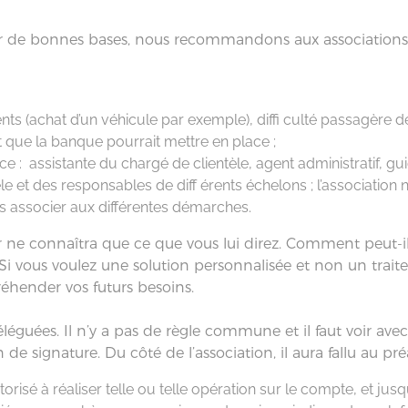
sur de bonnes bases, nous recommandons aux associations
ents (achat d’un véhicule par exemple), diffi culté passagère 
t que la banque pourrait mettre en place ;
e : assistante du chargé de clientèle, agent administratif, guic
le et des responsables de diff érents échelons ; l’association n
es associer aux différentes démarches.
ne connaîtra que ce que vous lui direz. Comment peut-il v
? Si vous voulez une solution personnalisée et non un traite
éhender vos futurs besoins.
léguées. Il n’y a pas de règle commune et il faut voir ave
e signature. Du côté de l’association, il aura fallu au préa
risé à réaliser telle ou telle opération sur le compte, et jusq