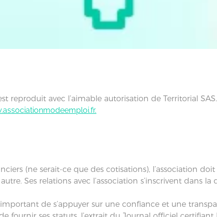
est reproduit avec l’aimable autorisation de Territorial SAS
associationmodeemploi.fr.
anciers (ne serait-ce que des cotisations), l’association d
re. Ses relations avec l’association s’inscrivent dans la d
st important de s’appuyer sur une confiance et une transp
 fournir ses statuts, l’extrait du Journal officiel certifiant 