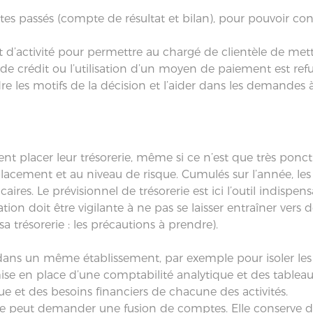
assés (compte de résultat et bilan), pour pouvoir consta
t d’activité pour permettre au chargé de clientèle de mettr
 de crédit ou l’utilisation d’un moyen de paiement est ref
e les motifs de la décision et l’aider dans les demandes à
vent placer leur trésorerie, même si ce n’est que très po
cement et au niveau de risque. Cumulés sur l’année, les
ires. Le prévisionnel de trésorerie est ici l’outil indisp
iation doit être vigilante à ne pas se laisser entraîner ver
a trésorerie : les précautions à prendre).
 dans un même établissement, par exemple pour isoler les
 mise en place d’une comptabilité analytique et des table
 et des besoins financiers de chacune des activités.
elle peut demander une fusion de comptes. Elle conserve d