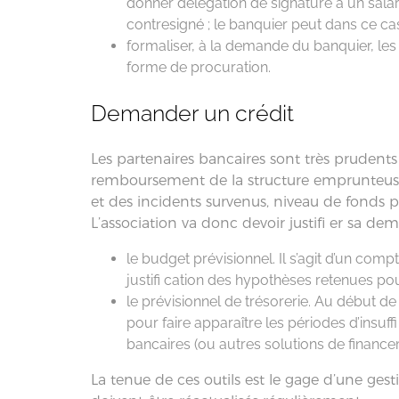
donner délégation de signature à un sala
contresigné ; le banquier peut dans ce ca
formaliser, à la demande du banquier, le
forme de procuration.
Demander un crédit
Les partenaires bancaires sont très prudents
remboursement de la structure emprunteuse
et des incidents survenus, niveau de fonds pro
L’association va donc devoir justifi er sa d
le budget prévisionnel. Il s’agit d’un comp
justifi cation des hypothèses retenues pour 
le prévisionnel de trésorerie. Au début d
pour faire apparaître les périodes d’insuf
bancaires (ou autres solutions de finance
La tenue de ces outils est le gage d’une gesti