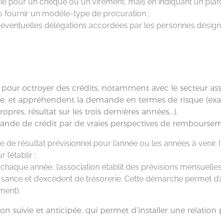
rié pour un chèque ou un virement, mais en indiquant un pla
s fournir un modèle-type de procuration ;
s éventuelles délégations accordées par les personnes désign
 pour octroyer des crédits, notamment avec le secteur assoc
, et appréhendent la demande en termes de risque (exam
pres, résultat sur les trois dernières années…).
emande de crédit par de vraies perspectives de remboursem
te de résultat prévisionnel pour l’année ou les années à venir. I
l’établir ;
e chaque année, l’association établit des prévisions mensuel
fi sance et d’excédent de trésorerie. Cette démarche permet d
ment).
on suivie et anticipée, qui permet d’installer une relation 