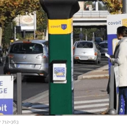
v 712×363