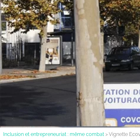
Inclusion et entrepreneuriat : même combat
>
Vignette Eco