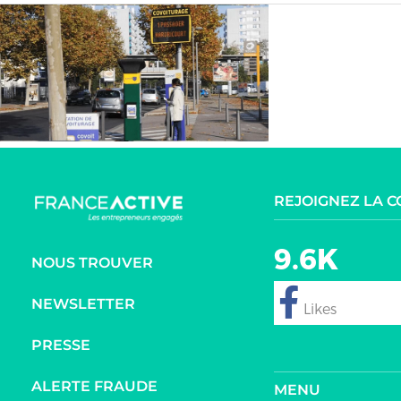
REJOIGNEZ LA 
9.6K
NOUS TROUVER
NEWSLETTER
follow
PRESSE
ALERTE FRAUDE
MENU